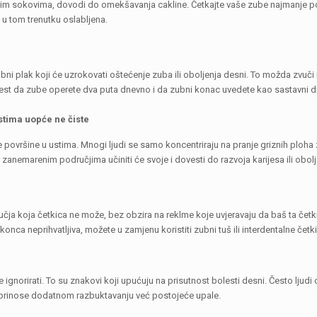
anim sokovima, dovodi do omekšavanja cakline. Četkajte vaše zube najmanje pol
 u tom trenutku oslabljena.
ubni plak koji će uzrokovati oštećenje zuba ili oboljenja desni. To možda zvuči
ne jest da zube operete dva puta dnevno i da zubni konac uvedete kao sastavni d
stima uopće ne čiste
e površine u ustima. Mnogi ljudi se samo koncentriraju na pranje griznih ploha
anemarenim područjima učiniti će svoje i dovesti do razvoja karijesa ili obolj
učja koja četkica ne može, bez obzira na reklme koje uvjeravaju da baš ta čet
konca neprihvatljiva, možete u zamjenu koristiti zubni tuš ili interdentalne če
ignorirati. To su znakovi koji upućuju na prisutnost bolesti desni. Često ljud
oprinose dodatnom razbuktavanju već postojeće upale.