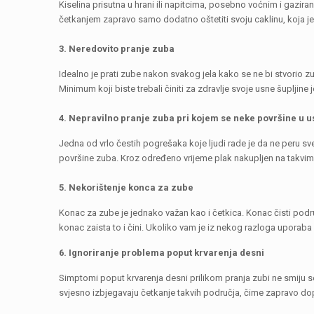
Kiselina prisutna u hrani ili napitcima, posebno voćnim i gazir
četkanjem zapravo samo dodatno oštetiti svoju caklinu, koja je
3. Neredovito pranje zuba
Idealno je prati zube nakon svakog jela kako se ne bi stvorio z
Minimum koji biste trebali činiti za zdravlje svoje usne šuplji
4.
Nepravilno pranje zuba pri kojem se neke površine u u
Jedna od vrlo čestih pogrešaka koje ljudi rade je da ne peru sv
površine zuba. Kroz određeno vrijeme plak nakupljen na takvim z
5. Nekorištenje konca za zube
Konac za zube je jednako važan kao i četkica. Konac čisti podr
konac zaista to i čini. Ukoliko vam je iz nekog razloga uporaba 
6. Ignoriranje problema poput krvarenja desni
Simptomi poput krvarenja desni prilikom pranja zubi ne smiju se 
svjesno izbjegavaju četkanje takvih područja, čime zapravo d