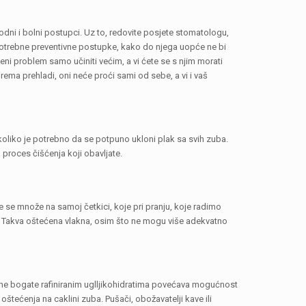
ni i bolni postupci. Uz to, redovite posjete stomatologu,
potrebne preventivne postupke, kako do njega uopće ne bi
i problem samo učiniti većim, a vi ćete se s njim morati
rema prehladi, oni neće proći sami od sebe, a vi i vaš
 koliko je potrebno da se potpuno ukloni plak sa svih zuba.
a proces čišćenja koji obavljate.
je se množe na samoj četkici, koje pri pranju, koje radimo
ce. Takva oštećena vlakna, osim što ne mogu više adekvatno
hrane bogate rafiniranim uglljikohidratima povećava mogućnost
tećenja na caklini zuba. Pušači, obožavatelji kave ili