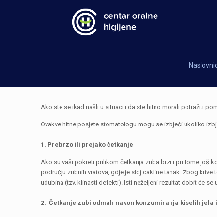
Naslovni
Ako ste se ikad našli u situaciji da ste hitno morali potražiti 
Ovakve hitne posjete stomatologu mogu se izbjeći ukoliko izb
1. Prebrzo ili prejako četkanje
Ako su vaši pokreti prilikom četkanja zuba brzi i pri tome još 
području zubnih vratova, gdje je sloj cakline tanak. Zbog krive 
udubina (tzv. klinasti defekti). Isti neželjeni rezultat dobit će s
2. Četkanje zubi odmah nakon konzumiranja kiselih jela i