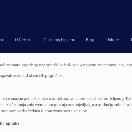
ca
O Centru
O oralnoj higijeni
Blog
Usluge
pomoć stomatologa zbog nepodnošljive boli, vrlo vjerojatno ste napravili neki pr
jegavate neke od sljedećih pogrešaka:
koristite snažan pritisak, možete dobiti upravo suprotan učinak od željenog. T
tehnike četkanja zubi vremenom postaju sve osjetljiviji, a u području zubnih vra
e uporabom tvrdih četkica ili abrazivnih pasta za zube.
li napitaka