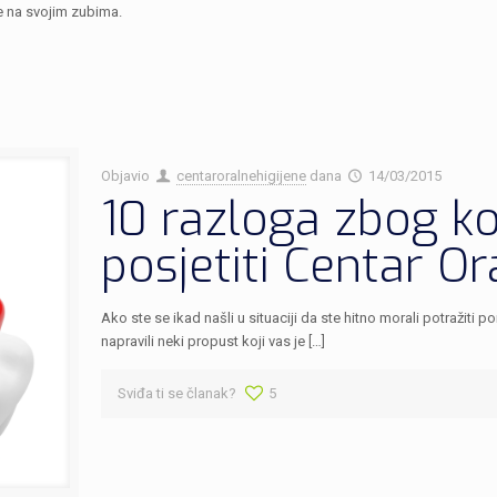
e na svojim zubima.
Objavio
centaroralnehigijene
dana
14/03/2015
10 razloga zbog k
posjetiti Centar Or
Ako ste se ikad našli u situaciji da ste hitno morali potražiti
napravili neki propust koji vas je […]
Sviđa ti se članak?
5