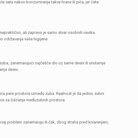
a sata nakon konzumiranja takve hrane ili pića, jer ćete
 nepraktično, ali zapravo je samo stvar osobnih navika.
io održavanja vaše higijene.
 zuba, zanemarujući najčešće dio uz same desni ili unutarnje
enja desni.
kica pere prostore između zuba. Realnost je da jedino zubni
tkice za čišćenje međuzubnih prostora.
i ovaj problem zanemaruju ili čak, zbog straha pred krvarenjem,