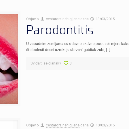
Objavio
centaroralnehigijene
dana
13/03/2015
Parodontitis
U zapadnim zemljama su odavno aktivno poduzeli mjere kako bi
što bolesti desni uzrokuju ubrzani gubitak zubi, […]
Sviđa ti se članak?
3
Objavio
centaroralnehigijene
dana
10/03/2015