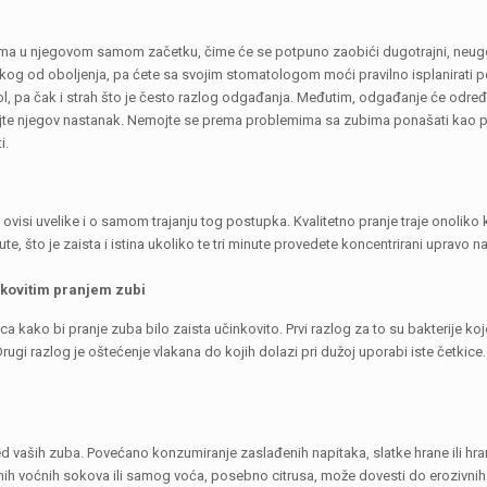
ema u njegovom samom začetku, čime će se potpuno zaobići dugotrajni, neugod
kog od oboljenja, pa ćete sa svojim stomatologom moći pravilno isplanirati 
, pa čak i strah što je često razlog odgađanja. Međutim, odgađanje će određen
enirajte njegov nastanak. Nemojte se prema problemima sa zubima ponašati kao p
i.
 ovisi uvelike i o samom trajanju tog postupka. Kvalitetno pranje traje onoliko
nute, što je zaista i istina ukoliko te tri minute provedete koncentrirani upravo n
nkovitim pranjem zubi
 kako bi pranje zuba bilo zaista učinkovito. Prvi razlog za to su bakterije ko
rugi razlog je oštećenje vlakana do kojih dolazi pri dužoj uporabi iste četki
zgled vaših zuba. Povećano konzumiranje zaslađenih napitaka, slatke hrane ili 
ih voćnih sokova ili samog voća, posebno citrusa, može dovesti do erozivnih oš