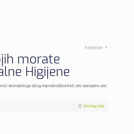
Kategorije
ojih morate
alne Higijene
 pomoć stomatologa zbog nepodnošljive boli, vrlo vjerojatno ste
Pročitaj više