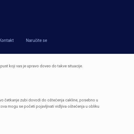
Kontakt
Naručite se
opust koji vas je upravo doveo do takve situacije.
akvo četkanje zubi dovodi do oštećenja cakline, posebno u
tova mogu se početi pojavljivati vidljiva oštećenja u obliku