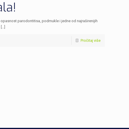
ala!
 opasnost parodontitisa, podmukle i jedne od najraširenijih
 […]
Pročitaj više