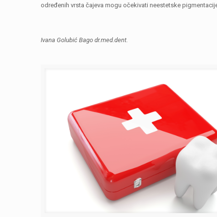
određenih vrsta čajeva mogu očekivati neestetske pigmentacij
Ivana Golubić Bago dr.med.dent.