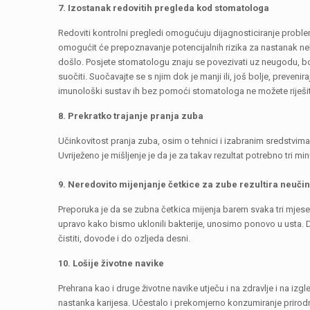
7. Izostanak redovitih pregleda kod stomatologa
Redoviti kontrolni pregledi omogućuju dijagnosticiranje probl
omogućit će prepoznavanje potencijalnih rizika za nastanak ne
došlo. Posjete stomatologu znaju se povezivati uz neugodu, bol
suočiti. Suočavajte se s njim dok je manji ili, još bolje, prev
imunološki sustav ih bez pomoći stomatologa ne možete riješit
8. Prekratko trajanje pranja zuba
Učinkovitost pranja zuba, osim o tehnici i izabranim sredstvima
Uvriježeno je mišljenje je da je za takav rezultat potrebno tri mi
9. Neredovito mijenjanje četkice za zube rezultira neuči
Preporuka je da se zubna četkica mijenja barem svaka tri mjeseca
upravo kako bismo uklonili bakterije, unosimo ponovo u usta. D
čistiti, dovode i do ozljeda desni.
10. Lošije životne navike
Prehrana kao i druge životne navike utječu i na zdravlje i na i
nastanka karijesa. Učestalo i prekomjerno konzumiranje prirodn