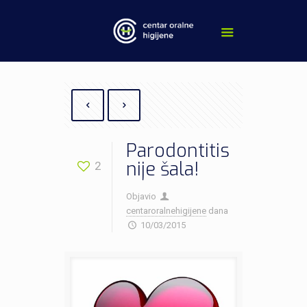
Parodontitis
nije šala!
2
Objavio
centaroralnehigijene
dana
10/03/2015