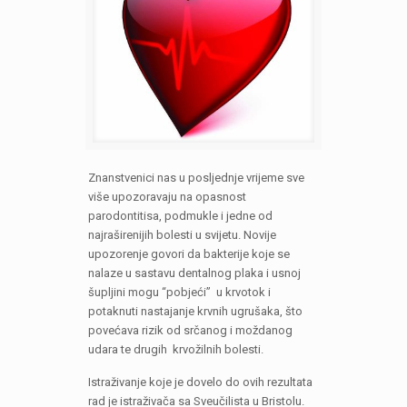
Znanstvenici nas u posljednje vrijeme sve
više upozoravaju na opasnost
parodontitisa, podmukle i jedne od
najraširenijih bolesti u svijetu. Novije
upozorenje govori da bakterije koje se
nalaze u sastavu dentalnog plaka i usnoj
šupljini mogu “pobjeći” u krvotok i
potaknuti nastajanje krvnih ugrušaka, što
povećava rizik od srčanog i moždanog
udara te drugih krvožilnih bolesti.
Istraživanje koje je dovelo do ovih rezultata
rad je istraživača sa Sveučilista u Bristolu.