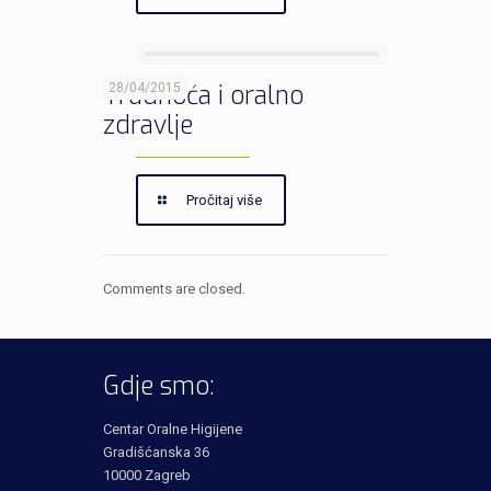
Trudnoća i oralno
28/04/2015
zdravlje
Pročitaj više
Comments are closed.
Gdje smo:
Centar Oralne Higijene
Gradišćanska 36
10000 Zagreb