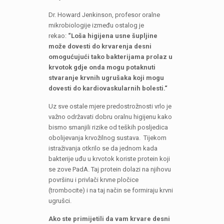
Dr. Howard Jenkinson, profesor oralne
mikrobiologije između ostalog je
rekao:
“Loša higijena usne šupljine
može dovesti do krvarenja desni
omogućujući tako bakterijama prolaz u
krvotok gdje onda mogu potaknuti
stvaranje krvnih ugrušaka koji mogu
dovesti do kardiovaskularnih bolesti.“
Uz sve ostale mjere predostrožnosti vrlo je
važno održavati dobru oralnu higijenu kako
bismo smanjili rizike od teških posljedica
obolijevanja krvožilnog sustava. Tijekom
istraživanja otkrilo se da jednom kada
bakterije uđu u krvotok koriste protein koji
se zove PadA. Taj protein dolazi na njihovu
površinu i privlači krvne pločice
(trombocite) i na taj način se formiraju krvni
ugrušci.
Ako ste primijetili da vam krvare desni