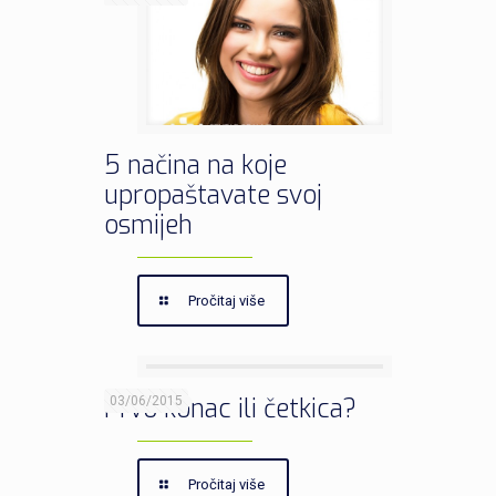
5 načina na koje
upropaštavate svoj
osmijeh
Pročitaj više
Prvo konac ili četkica?
03/06/2015
Pročitaj više